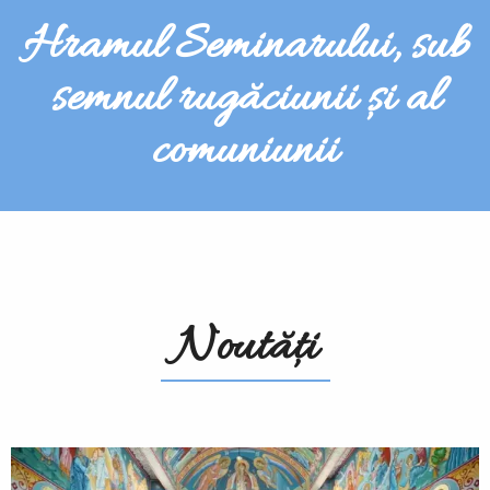
Hramul Seminarului, sub
semnul rugăciunii și al
comuniunii
Noutăți