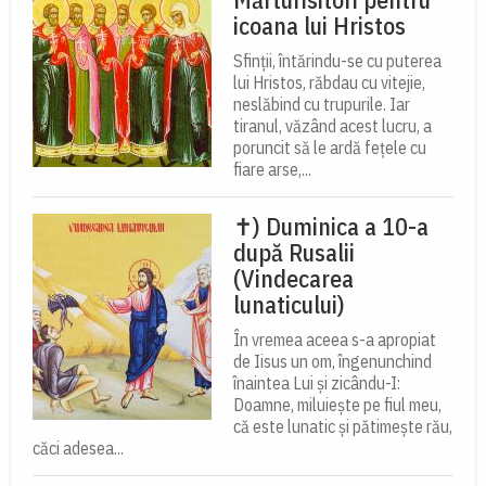
icoana lui Hristos
Sfinții, întărindu-se cu puterea
lui Hristos, răbdau cu vitejie,
neslăbind cu trupurile. Iar
tiranul, văzând acest lucru, a
poruncit să le ardă fețele cu
fiare arse,...
✝) Duminica a 10-a
după Rusalii
(Vindecarea
lunaticului)
În vremea aceea s-a apropiat
de Iisus un om, îngenunchind
înaintea Lui și zicându-I:
Doamne, miluiește pe fiul meu,
că este lunatic și pătimește rău,
căci adesea...