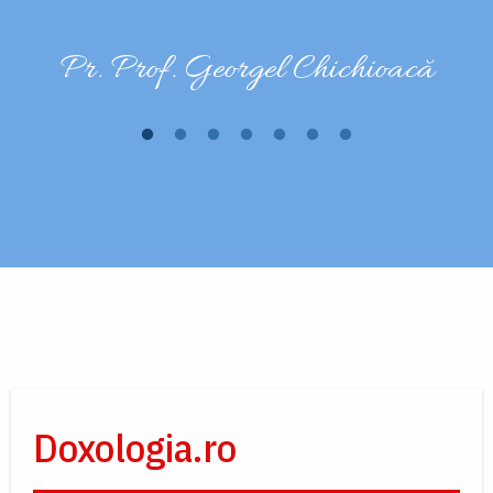
i
Pr. Prof. Georgel Chichioacă
a
n
n
Doxologia.ro