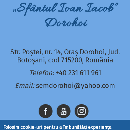
„Sfântul Ioan Iacob”
Dorohoi
Str. Poștei, nr. 14, Oraș Dorohoi, Jud.
Botoșani, cod 715200, România
Telefon:
+40 231 611 961
Email:
semdorohoi@yahoo.com
Folosim cookie-uri pentru a îmbunătăți experiența