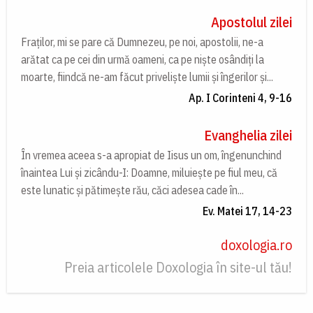
Apostolul zilei
Fraților, mi se pare că Dumnezeu, pe noi, apostolii, ne-a
arătat ca pe cei din urmă oameni, ca pe niște osândiți la
moarte, fiindcă ne-am făcut priveliște lumii și îngerilor și...
Ap. I Corinteni 4, 9-16
Evanghelia zilei
În vremea aceea s-a apropiat de Iisus un om, îngenunchind
înaintea Lui și zicându-I: Doamne, miluiește pe fiul meu, că
este lunatic și pătimește rău, căci adesea cade în...
Ev. Matei 17, 14-23
doxologia.ro
Preia articolele Doxologia în site-ul tău!