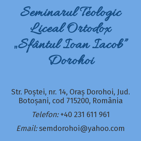
Seminarul Teologic
Liceal Ortodox
„Sfântul Ioan Iacob”
Dorohoi
Str. Poștei, nr. 14, Oraș Dorohoi, Jud.
Botoșani, cod 715200, România
Telefon:
+40 231 611 961
Email:
semdorohoi@yahoo.com