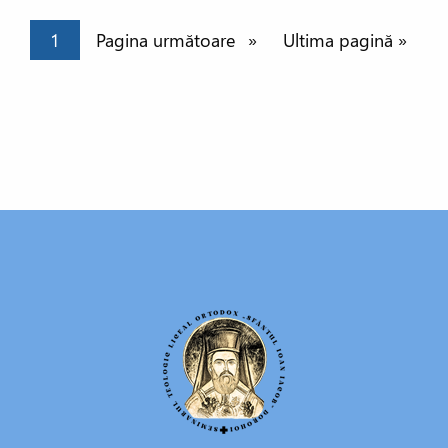
Paginație
Pagina curentă
1
Pagina următoare
Pagina următoare
Ultima pagină
Ultima pagină »