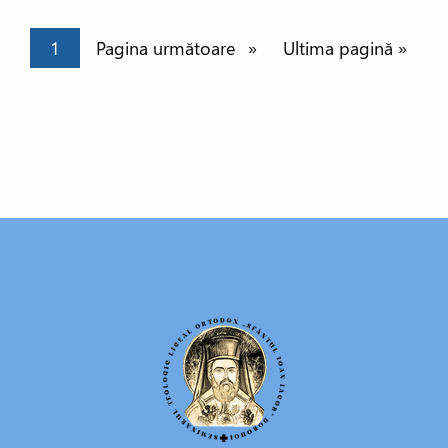
Paginație
Pagina curentă
1
Pagina următoare
Pagina următoare
Ultima pagină
Ultima pagină »