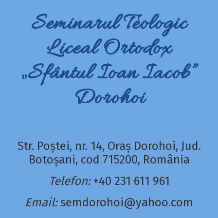
Seminarul Teologic
Liceal Ortodox
„Sfântul Ioan Iacob”
Dorohoi
Str. Poștei, nr. 14, Oraș Dorohoi, Jud.
Botoșani, cod 715200, România
Telefon:
+40 231 611 961
Email:
semdorohoi@yahoo.com