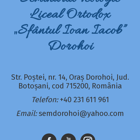
Liceal Ortodox
„Sfântul Ioan Iacob”
Dorohoi
Str. Poștei, nr. 14, Oraș Dorohoi, Jud.
Botoșani, cod 715200, România
Telefon:
+40 231 611 961
Email:
semdorohoi@yahoo.com