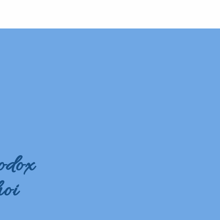
odox
oi