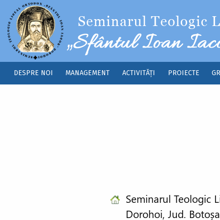
Sari la conținutul principal
DESPRE NOI
MANAGEMENT
ACTIVITĂȚI
PROIECTE
GR
Main
navigation
Seminarul Teologic Li
Dorohoi, Jud. Botoș