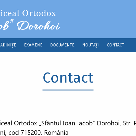
ĂDINIȚE
EXAMENE
DOCUMENTE
NOUTĂȚI
CONTACT
Contact
ceal Ortodox „Sfântul Ioan Iacob” Dorohoi, Str. P
ani, cod 715200, România