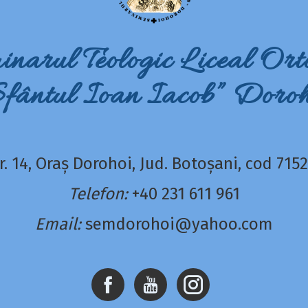
inarul Teologic Liceal Ort
Sfântul Ioan Iacob” Doroh
 nr. 14, Oraș Dorohoi, Jud. Botoșani, cod 71
Telefon:
+40 231 611 961
Email:
semdorohoi@yahoo.com