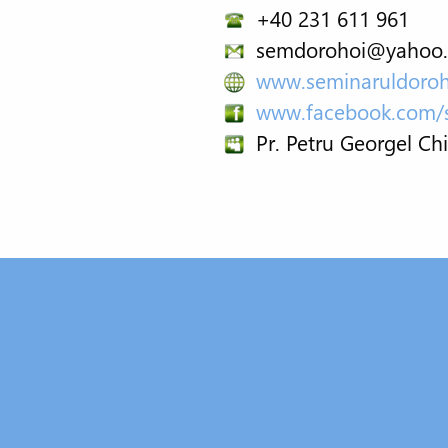
+40 231 611 961
semdorohoi@yahoo
www.seminaruldoroh
www.facebook.com/s
Pr. Petru Georgel Ch