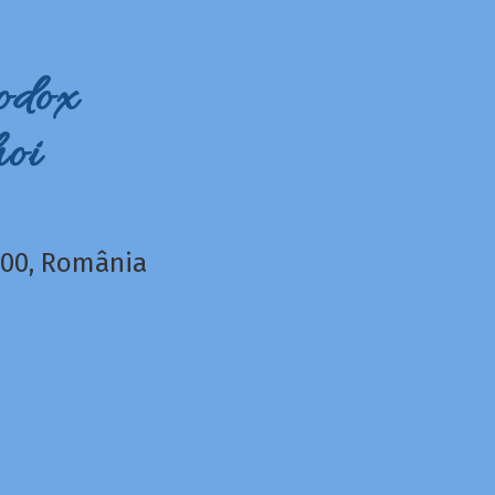
odox
oi
5200, România