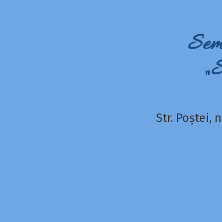
Sem
„
Str. Poștei,