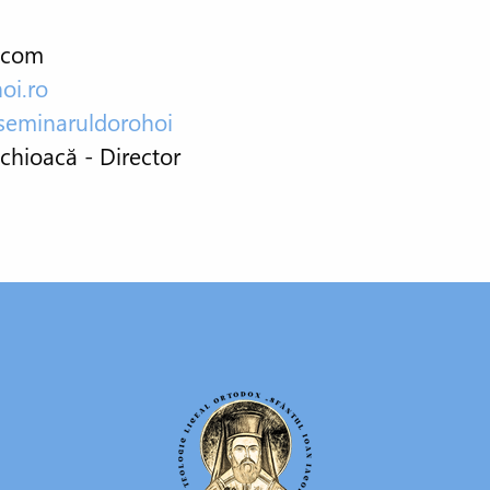
.com
oi.ro
eminaruldorohoi
ichioacă - Director