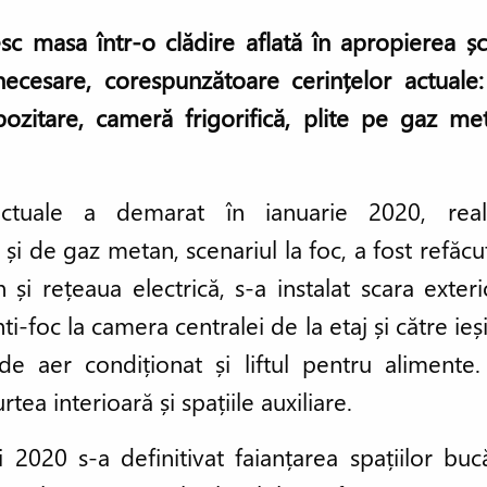
sc masa într-o clădire aflată în apropierea șco
ecesare, corespunzătoare cerințelor actuale
pozitare, cameră frigorifică, plite pe gaz met
actuale a demarat în ianuarie 2020, reali
 și de gaz metan, scenariul la foc, a fost refăcut
 și rețeaua electrică, s-a instalat scara exte
i-foc la camera centralei de la etaj și către ieș
 de aer condiționat și liftul pentru alimen
rtea interioară și spațiile auxiliare.
 2020 s-a definitivat faianțarea spațiilor bucăt