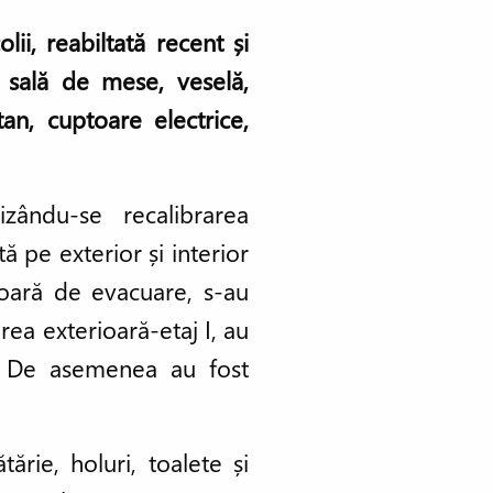
lii, reabiltată recent și
: sală de mese, veselă,
an, cuptoare electrice,
zându-se recalibrarea
ă pe exterior și interior
rioară de evacuare, s-au
irea exterioară-etaj I, au
te. De asemenea au fost
ărie, holuri, toalete și