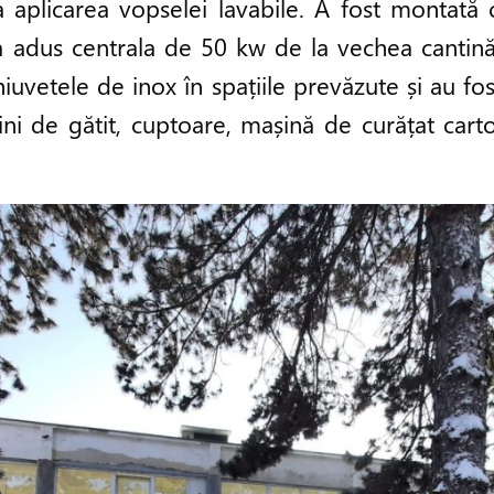
a aplicarea vopselei lavabile. A fost montată
-a adus centrala de 50 kw de la vechea cantină
chiuvetele de inox în spațiile prevăzute și au 
ni de gătit, cuptoare, mașină de curățat cartof