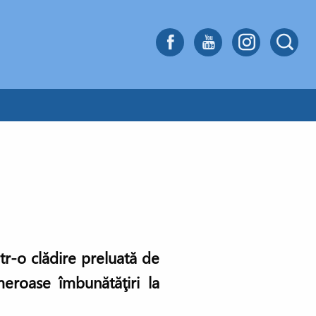
ntr-o clădire preluată de
meroase îmbunătăţiri la