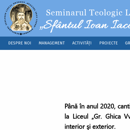
Sari la conținutul principal
DESPRE NOI
MANAGEMENT
ACTIVITĂȚI
PROIECTE
GR
Main
navigation
Până în anul 2020, canti
la Liceul „Gr. Ghica V
interior şi exterior.