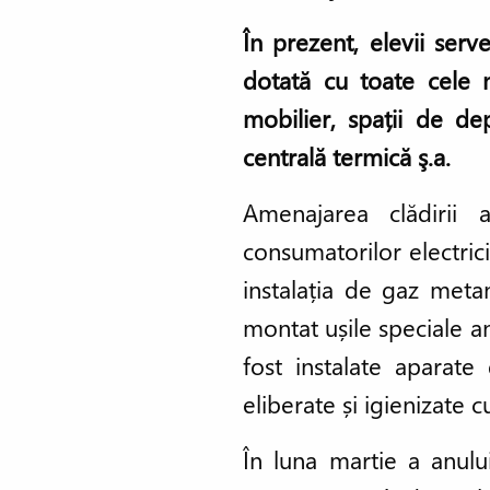
În prezent, elevii serve
dotată cu toate cele n
mobilier, spații de de
centrală termică ş.a.
Amenajarea clădirii 
consumatorilor electrici
instalația de gaz metan
montat ușile speciale ant
fost instalate aparate
eliberate și igienizate cu
În luna martie a anului