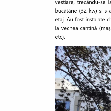
vestiare, trecându-se l
bucătărie (32 kw) și s
etaj. Au fost instalate 
la vechea cantină (mași
etc).