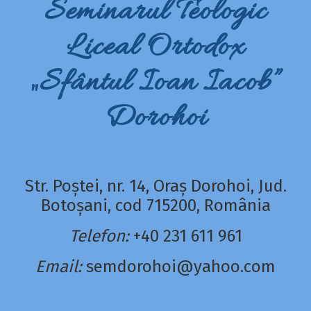
Seminarul Teologic
Liceal Ortodox
„Sfântul Ioan Iacob”
Dorohoi
Str. Poștei, nr. 14, Oraș Dorohoi, Jud.
Botoșani, cod 715200, România
Telefon:
+40 231 611 961
Email:
semdorohoi@yahoo.com