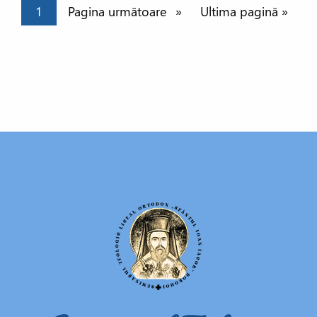
Paginație
Pagina curentă
1
Pagina următoare
Pagina următoare
Ultima pagină
Ultima pagină »