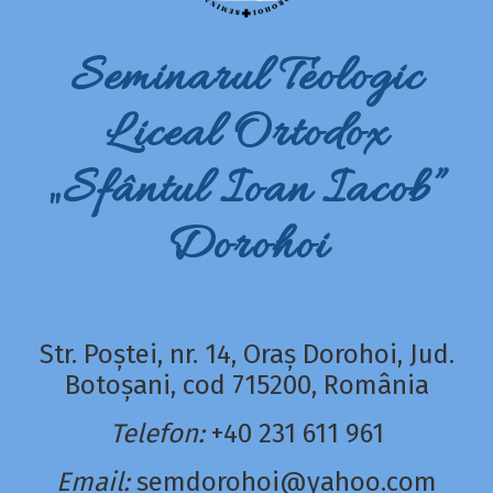
Seminarul Teologic
Liceal Ortodox
„Sfântul Ioan Iacob”
Dorohoi
Str. Poștei, nr. 14, Oraș Dorohoi, Jud.
Botoșani, cod 715200, România
Telefon:
+40 231 611 961
Email:
semdorohoi@yahoo.com