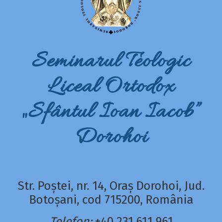
Seminarul Teologic
Liceal Ortodox
„Sfântul Ioan Iacob”
Dorohoi
Str. Poștei, nr. 14, Oraș Dorohoi, Jud.
Botoșani, cod 715200, România
Telefon:
+40 231 611 961