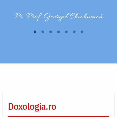
i
Pr. Prof. Georgel Chichioacă
a
n
n
Doxologia.ro