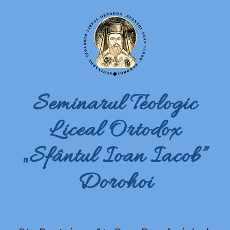
Seminarul Teologic
Liceal Ortodox
„Sfântul Ioan Iacob”
Dorohoi