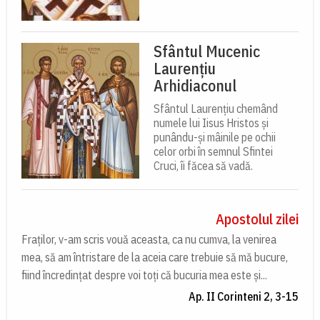
Sfântul Mucenic
Laurențiu
Arhidiaconul
Sfântul Laurențiu chemând
numele lui Iisus Hristos și
punându-și mâinile pe ochii
celor orbi în semnul Sfintei
Cruci, îi făcea să vadă.
Apostolul zilei
Fraților, v-am scris vouă aceasta, ca nu cumva, la venirea
mea, să am întristare de la aceia care trebuie să mă bucure,
fiind încredințat despre voi toți că bucuria mea este și...
Ap. II Corinteni 2, 3-15