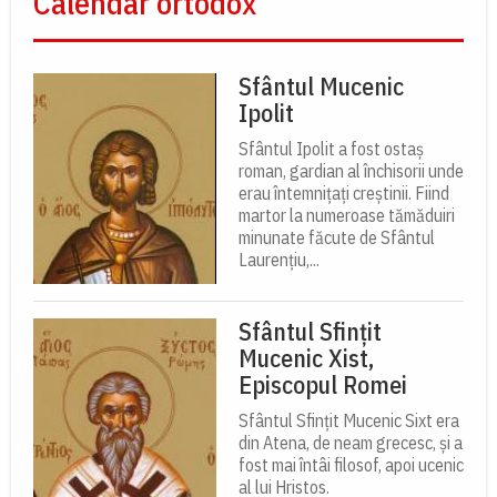
Calendar ortodox
Sfântul Mucenic
Ipolit
Sfântul Ipolit a fost ostaș
roman, gardian al închisorii unde
erau întemnițați creștinii. Fiind
martor la numeroase tămăduiri
minunate făcute de Sfântul
Laurențiu,...
Sfântul Sfințit
Mucenic Xist,
Episcopul Romei
Sfântul Sfințit Mucenic Sixt era
din Atena, de neam grecesc, și a
fost mai întâi filosof, apoi ucenic
al lui Hristos.