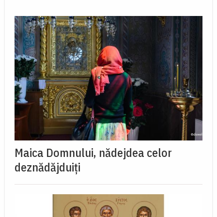
Maica Domnului, nădejdea celor
deznădăjduiți