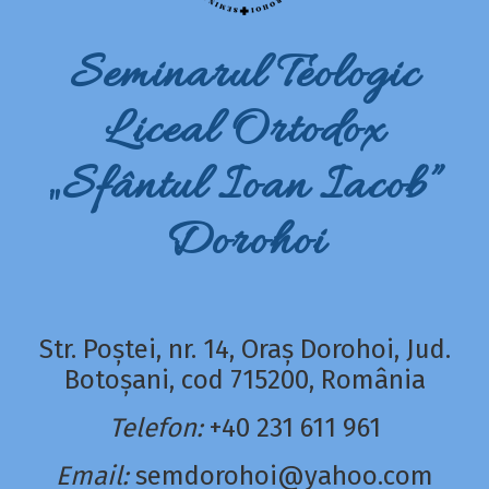
Seminarul Teologic
Liceal Ortodox
„Sfântul Ioan Iacob”
Dorohoi
Str. Poștei, nr. 14, Oraș Dorohoi, Jud.
Botoșani, cod 715200, România
Telefon:
+40 231 611 961
Email:
semdorohoi@yahoo.com