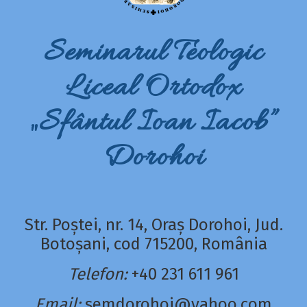
Seminarul Teologic
Liceal Ortodox
„Sfântul Ioan Iacob”
Dorohoi
Str. Poștei, nr. 14, Oraș Dorohoi, Jud.
Botoșani, cod 715200, România
Telefon:
+40 231 611 961
Email:
semdorohoi@yahoo.com