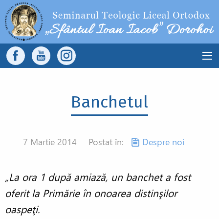
Sari la conținutul principal
Main
navigation
Banchetul
7 Martie 2014
Postat în:
Despre noi
„La ora 1 după amiază, un banchet a fost
oferit la Primărie în onoarea distinşilor
oaspeţi.