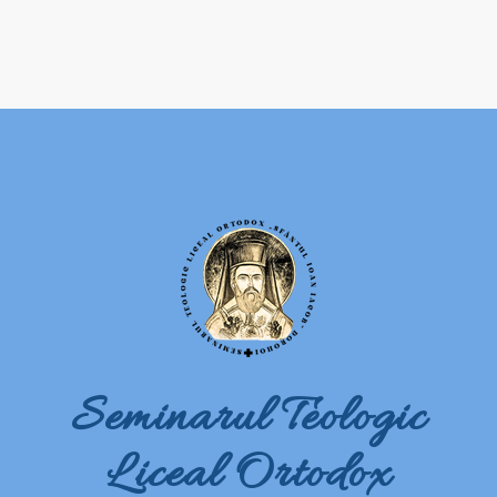
Seminarul Teologic
Liceal Ortodox