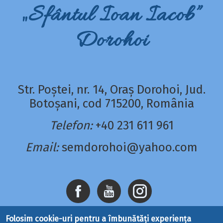
„Sfântul Ioan Iacob”
Dorohoi
Str. Poștei, nr. 14, Oraș Dorohoi, Jud.
Botoșani, cod 715200, România
Telefon:
+40 231 611 961
Email:
semdorohoi@yahoo.com
Folosim cookie-uri pentru a îmbunătăți experiența