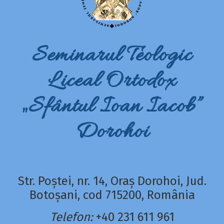
Seminarul Teologic
Liceal Ortodox
„Sfântul Ioan Iacob”
Dorohoi
Str. Poștei, nr. 14, Oraș Dorohoi, Jud.
Botoșani, cod 715200, România
Telefon:
+40 231 611 961