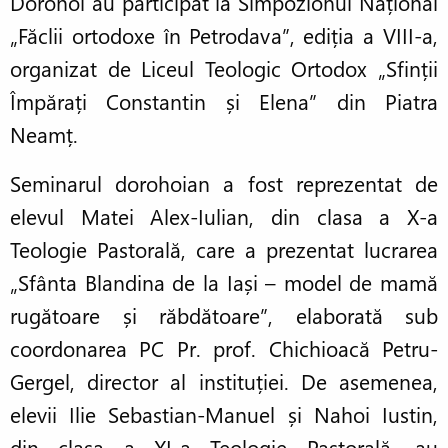
Dorohoi au participat la Simpozionul Național
„Făclii ortodoxe în Petrodava”, ediția a VIII-a,
organizat de Liceul Teologic Ortodox „Sfinții
Împărați Constantin și Elena” din Piatra
Neamț.
Seminarul dorohoian a fost reprezentat de
elevul Matei Alex-Iulian, din clasa a X-a
Teologie Pastorală, care a prezentat lucrarea
„Sfânta Blandina de la Iași – model de mamă
rugătoare și răbdătoare”, elaborată sub
coordonarea PC Pr. prof. Chichioacă Petru-
Gergel, director al instituției. De asemenea,
elevii Ilie Sebastian-Manuel și Nahoi Iustin,
din clasa a XI-a Teologie Pastorală, au