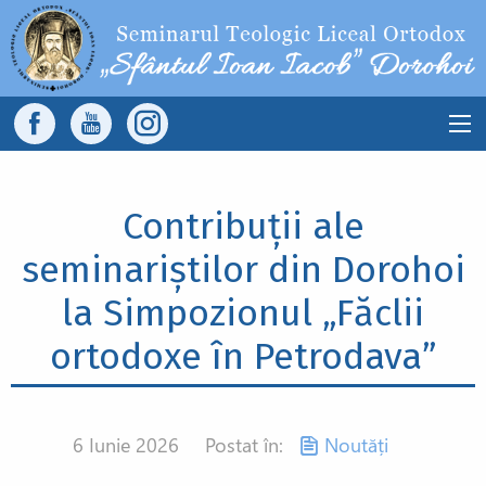
Sari la conținutul principal
Main
navigation
Contribuții ale
seminariștilor din Dorohoi
la Simpozionul „Făclii
ortodoxe în Petrodava”
6 Iunie 2026
Postat în:
Noutăți