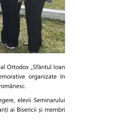
ceal Ortodox „Sfântul Ioan
emorative organizate în
l românesc.
egere, elevii Seminarului
nți ai Bisericii și membri