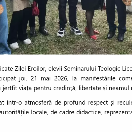
dicate Zilei Eroilor, elevii Seminarului Teologic Li
icipat joi, 21 mai 2026, la manifestările com
jertfit viața pentru credință, libertate și neamu
at într-o atmosferă de profund respect și recul
 autoritățile locale, de cadre didactice, reprezenta