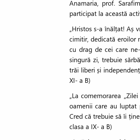
Anamaria, prof. Sarafim
participat la această act
„Hristos s-a înălțat! Aș v
cimitir, dedicată eroilo
cu drag de cei care ne-
singură zi, trebuie sărbă
trăi liberi și independe
XI- a B)
„La comemorarea „Zilei 
oamenii care au luptat 
Cred că trebuie să îi ți
clasa a IX- a B)