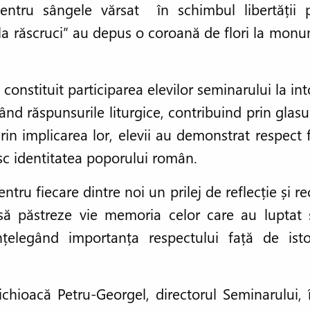
entru sângele vărsat în schimbul libertății 
 la răscruci” au depus o coroană de flori la monu
onstituit participarea elevilor seminarului la int
nd răspunsurile liturgice, contribuind prin glasur
in implicarea lor, elevii au demonstrat respect fa
esc identitatea poporului român.
ntru fiecare dintre noi un prilej de reflecție și r
ță să păstreze vie memoria celor care au luptat 
 înțelegând importanța respectului față de istor
Chichioacă Petru-Georgel, directorul Seminarului, 