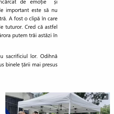
încărcat de emoție și
 de important este să nu
ră. A fost o clipă în care
e tuturor. Cred că astfel
rora putem trăi astăzi în
 sacrificiul lor. Odihnă
us binele țării mai presus