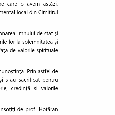
pe care o avem astăzi,
mental local din Cimitirul
onarea Imnului de stat și
ile lor la solemnitatea și
ță de valorile spirituale
ecunoștință. Prin astfel de
și s-au sacrificat pentru
ie, credință și valorile
însoțiți de prof. Hotăran