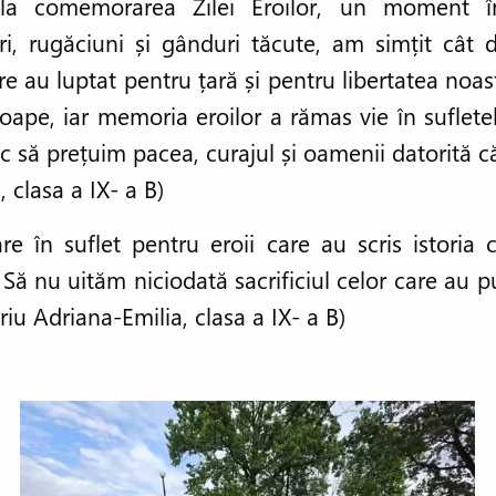
t la comemorarea Zilei Eroilor, un moment 
lori, rugăciuni și gânduri tăcute, am simțit cât
are au luptat pentru țară și pentru libertatea noast
oape, iar memoria eroilor a rămas vie în sufletel
ă prețuim pacea, curajul și oamenii datorită că
, clasa a IX- a B)
 în suflet pentru eroii care au scris istoria cu
 Să nu uităm niciodată sacrificiul celor care au p
riu Adriana-Emilia, clasa a IX- a B)