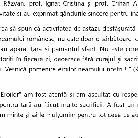
 Răzvan, prof. Ignat Cristina și prof. Crihan A
ivitate și-au exprimat gândurile sincere pentru îna
rea să spun că activitatea de astăzi, desfășurată cu
r neamului românesc, nu este doar o sărbătoare, c
au apărat țara și pământul sfânt. Nu este corec
toriți în fiecare zi, deoarece fără curajul și sacr
nți. Veșnică pomenire eroilor neamului nostru! ” 
Eroilor” am fost atentă și am ascultat cu res
pentru țară au făcut multe sacrificii. A fost u
nem minte și să le mulțumim pentru tot ceea ce au