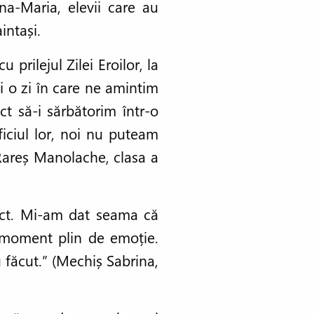
na-Maria, elevii care au
intași.
 prilejul Zilei Eroilor, la
i o zi în care ne amintim
t să-i sărbătorim într-o
ificiul lor, noi nu puteam
(Rareș Manolache, clasa a
pect. Mi-am dat seama că
n moment plin de emoție.
 făcut.” (Mechiș Sabrina,