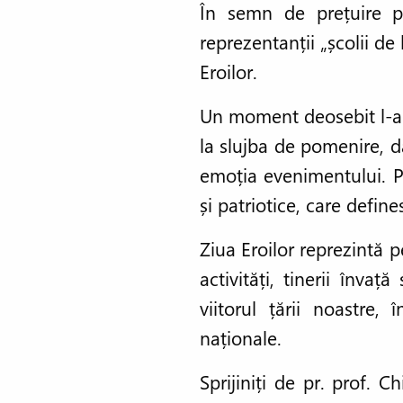
În semn de prețuire p
reprezentanții „școlii de
Eroilor.
Un moment deosebit l-a c
la slujba de pomenire, dâ
emoția evenimentului. Pr
și patriotice, care defin
Ziua Eroilor reprezintă pe
activități, tinerii înva
viitorul țării noastre,
naționale.
Sprijiniți de pr. prof. 