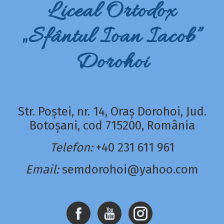
Liceal Ortodox
„Sfântul Ioan Iacob”
Dorohoi
Str. Poștei, nr. 14, Oraș Dorohoi, Jud.
Botoșani, cod 715200, România
Telefon:
+40 231 611 961
Email:
semdorohoi@yahoo.com