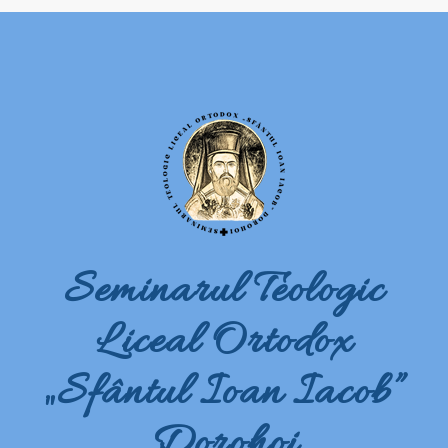
Seminarul Teologic
Liceal Ortodox
„Sfântul Ioan Iacob”
Dorohoi