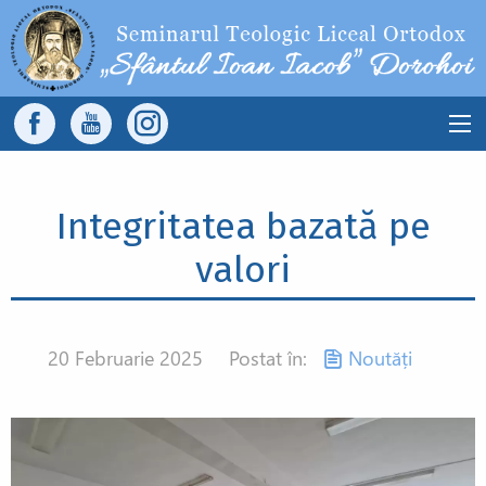
Sari la conținutul principal
Main
navigation
Integritatea bazată pe
valori
20 Februarie 2025
Postat în:
Noutăți