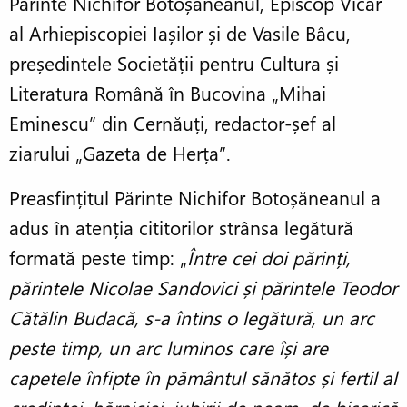
Părinte Nichifor Botoșăneanul, Episcop Vicar
al Arhiepiscopiei Iașilor și de Vasile Bâcu,
președintele Societății pentru Cultura și
Literatura Română în Bucovina „Mihai
Eminescu” din Cernăuți, redactor-șef al
ziarului „Gazeta de Herța”.
Preasfințitul Părinte Nichifor Botoșăneanul a
adus în atenția cititorilor strânsa legătură
formată peste timp: „
Între cei doi părinți,
părintele Nicolae Sandovici și părintele Teodor
Cătălin Budacă, s-a întins o legătură, un arc
peste timp, un arc luminos care își are
capetele înfipte în pământul sănătos și fertil al