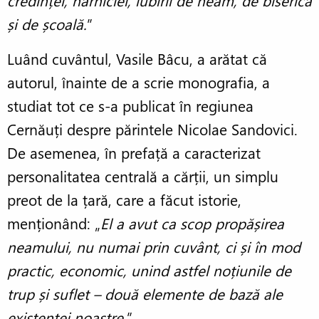
credinței, hărniciei, iubirii de neam, de biserică
și de școală.
”
Luând cuvântul, Vasile Bâcu, a arătat că
autorul, înainte de a scrie monografia, a
studiat tot ce s-a publicat în regiunea
Cernăuți despre părintele Nicolae Sandovici.
De asemenea, în prefață a caracterizat
personalitatea centrală a cărții, un simplu
preot de la țară, care a făcut istorie,
menționând: „
El a avut ca scop propășirea
neamului, nu numai prin cuvânt, ci și în mod
practic, economic, unind astfel noțiunile de
trup și suflet – două elemente de bază ale
existenței noastre
.”