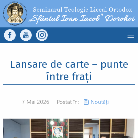
Sari la conținutul principal
Main
navigation
Lansare de carte – punte
între frați
7 Mai 2026
Postat în:
Noutăți