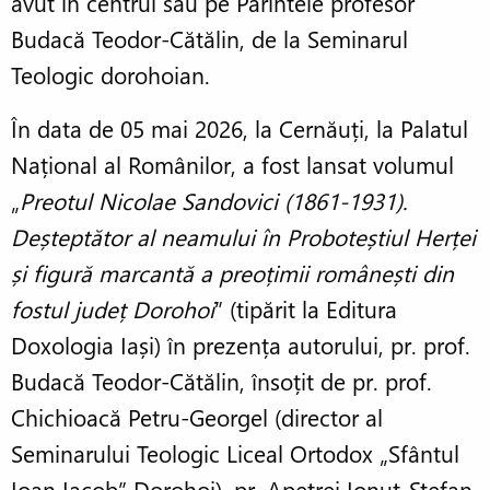
avut în centrul său pe Părintele profesor
Budacă Teodor-Cătălin, de la Seminarul
Teologic dorohoian.
În data de 05 mai 2026, la Cernăuți, la Palatul
Național al Românilor, a fost lansat volumul
„
Preotul Nicolae Sandovici (1861-1931).
Deșteptător al neamului în Proboteștiul Herței
și figură marcantă a preoțimii românești din
fostul județ Dorohoi
” (tipărit la Editura
Doxologia Iași) în prezența autorului, pr. prof.
Budacă Teodor-Cătălin, însoțit de pr. prof.
Chichioacă Petru-Georgel (director al
Seminarului Teologic Liceal Ortodox „Sfântul
Ioan Iacob” Dorohoi), pr. Apetrei Ionuț-Ștefan