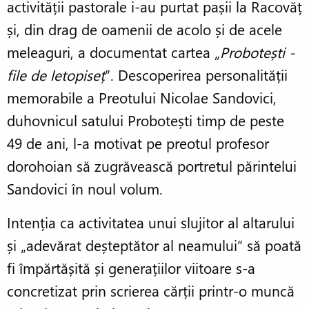
activității pastorale i-au purtat pașii la Racovăț
și, din drag de oamenii de acolo și de acele
meleaguri, a documentat cartea „
Probotești -
file de letopiseț
”. Descoperirea personalității
memorabile a Preotului Nicolae Sandovici,
duhovnicul satului Probotești timp de peste
49 de ani, l-a motivat pe preotul profesor
dorohoian să zugrăvească portretul părintelui
Sandovici în noul volum.
Intenția ca activitatea unui slujitor al altarului
și „adevărat deșteptător al neamului” să poată
fi împărtășită și generațiilor viitoare s-a
concretizat prin scrierea cărții printr-o muncă