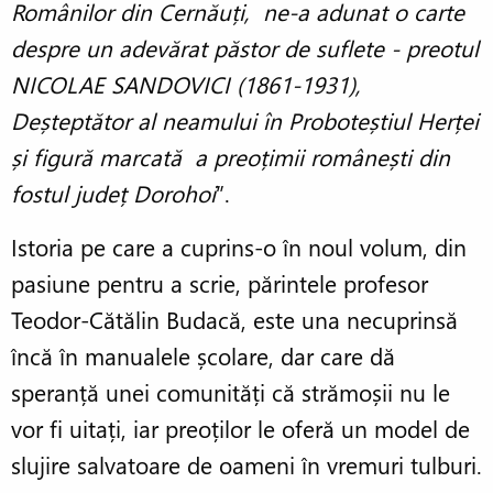
Românilor din Cernăuți, ne-a adunat o carte
despre un adevărat păstor de suflete - preotul
NICOLAE SANDOVICI (1861-1931),
Deșteptător al neamului în Proboteștiul Herței
și figură marcată a preoțimii românești din
fostul județ Dorohoi
”.
Istoria pe care a cuprins-o în noul volum, din
pasiune pentru a scrie, părintele profesor
Teodor-Cătălin Budacă, este una necuprinsă
încă în manualele școlare, dar care dă
speranță unei comunități că strămoșii nu le
vor fi uitați, iar preoților le oferă un model de
slujire salvatoare de oameni în vremuri tulburi.