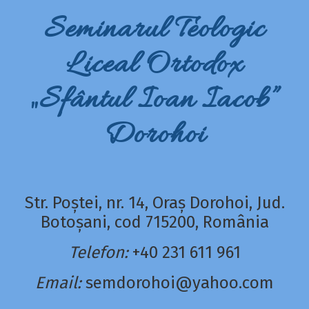
Seminarul Teologic
Liceal Ortodox
„Sfântul Ioan Iacob”
Dorohoi
Str. Poștei, nr. 14, Oraș Dorohoi, Jud.
Botoșani, cod 715200, România
Telefon:
+40 231 611 961
Email:
semdorohoi@yahoo.com