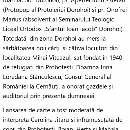
(Protopop al Protoieriei Dorohoi) și pr. Onofrei
Marius (absolvent al Seminarului Teologic
Liceal Ortodox „Sfântul Ioan Iacob” Dorohoi).
Totodată, din zona Dorohoi au mers la
sărbătoarea noii cărți, și câțiva locuitori din
localitatea Mihai Viteazul, sat fondat în 1940
de refugiați din Probotești. Doamna Irina
Loredana Stănculescu, Consul General al
României la Cernăuți, a onorat gazdele și
auditoriul prin prezența dumneaei.
Lansarea de carte a fost moderată de
interpreta Carolina Jitaru și înfrumusețată de
copii din Probotești, Boian, Herța și Mahala,