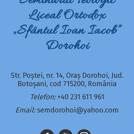
Seminarul Teologic
Liceal Ortodox
„Sfântul Ioan Iacob”
Dorohoi
Str. Poștei, nr. 14, Oraș Dorohoi, Jud.
Botoșani, cod 715200, România
Telefon:
+40 231 611 961
Email:
semdorohoi@yahoo.com