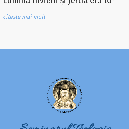
Lumina Învierii și jertfa eroilor
citește mai mult