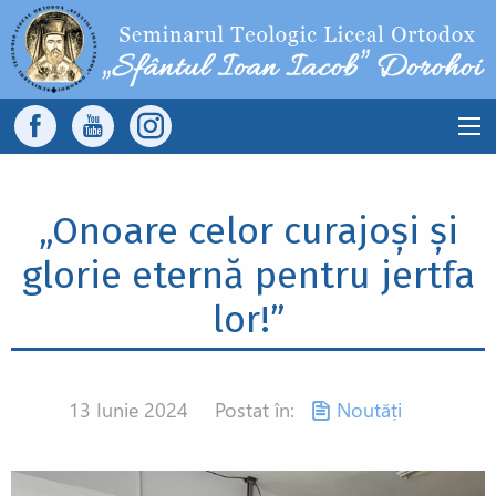
Sari la conținutul principal
Main
navigation
„Onoare celor curajoși și
glorie eternă pentru jertfa
lor!”
13 Iunie 2024
Postat în:
Noutăți