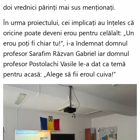
doi vrednici părinți mai sus menționați.
În urma proiectului, cei implicați au înțeles că
oricine poate deveni erou pentru celălalt: „Un
erou poți fi chiar tu!”, i-a îndemnat domnul
profesor Sarafim Răzvan Gabriel iar domnul
profesor Postolachi Vasile le-a dat ca temă
pentru acasă: „Alege să fii eroul cuiva!”