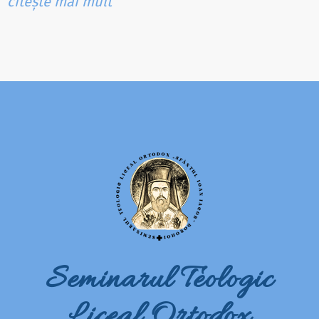
citește mai mult
Seminarul Teologic
Liceal Ortodox