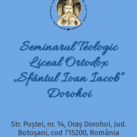
Seminarul Teologic
Liceal Ortodox
„Sfântul Ioan Iacob”
Dorohoi
Str. Poștei, nr. 14, Oraș Dorohoi, Jud.
Botoșani, cod 715200, România