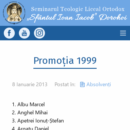
Sari la conținutul principal
Main
navigation
Promoția 1999
8 Ianuarie 2013
Postat în:
Absolvenți
Albu Marcel
Anghel Mihai
Apetrei Ionuț-Ștefan
Argatu Daniel