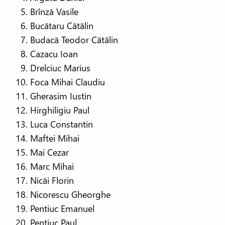
Brînză Vasile
Bucătaru Cătălin
Budacă Teodor Cătălin
Cazacu Ioan
Drelciuc Marius
Foca Mihai Claudiu
Gherasim Iustin
Hirghiligiu Paul
Luca Constantin
Maftei Mihai
Mai Cezar
Marc Mihai
Nicăi Florin
Nicorescu Gheorghe
Pentiuc Emanuel
Pentiuc Paul