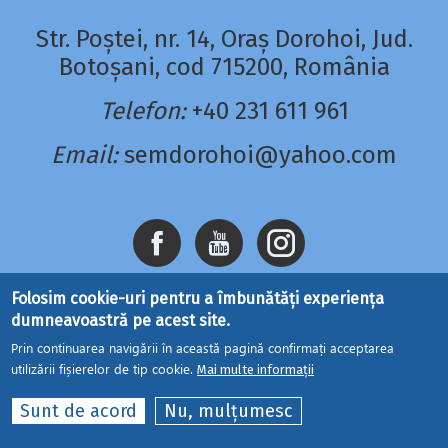
Str. Poștei, nr. 14, Oraș Dorohoi, Jud.
Botoșani, cod 715200, România
Telefon:
+40 231 611 961
Email:
semdorohoi@yahoo.com
Folosim cookie-uri pentru a îmbunătăți experiența
dumneavoastră pe acest site.
Prin continuarea navigării în această pagină confirmați acceptarea
utilizării fișierelor de tip cookie.
Mai multe informații
Site dezvoltat de
DOXOLOGIA MEDIA
, Mitropolia
Sunt de acord
Nu, mulțumesc
Moldovei și Bucovinei | ©
seminaruldorohoi.ro