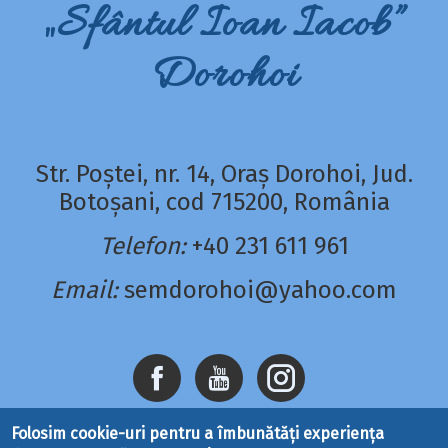
„Sfântul Ioan Iacob”
Dorohoi
Str. Poștei, nr. 14, Oraș Dorohoi, Jud.
Botoșani, cod 715200, România
Telefon:
+40 231 611 961
Email:
semdorohoi@yahoo.com
Folosim cookie-uri pentru a îmbunătăți experiența