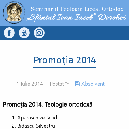
Sari la conținutul principal
Main
navigation
Promoția 2014
1 Iulie 2014
Postat în:
Absolvenți
Promoția 2014, Teologie ortodoxă
Aparaschivei Vlad
Bidașcu Silvestru