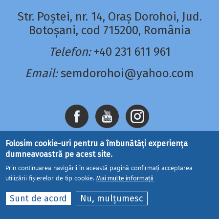
Str. Poștei, nr. 14, Oraș Dorohoi, Jud.
Botoșani, cod 715200, România
Telefon:
+40 231 611 961
Email:
semdorohoi@yahoo.com
Folosim cookie-uri pentru a îmbunătăți experiența
dumneavoastră pe acest site.
Prin continuarea navigării în această pagină confirmați acceptarea
utilizării fișierelor de tip cookie.
Mai multe informații
Site dezvoltat de
DOXOLOGIA MEDIA
, Mitropolia
Sunt de acord
Nu, mulțumesc
Moldovei și Bucovinei | ©
seminaruldorohoi.ro