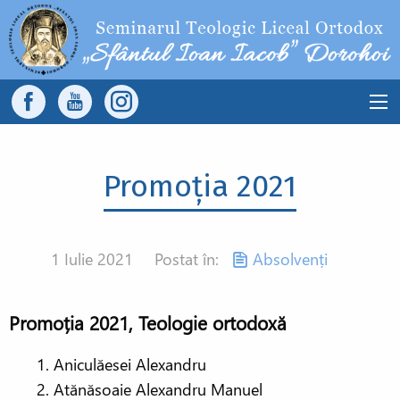
Sari la conținutul principal
Main
navigation
Promoția 2021
1 Iulie 2021
Postat în:
Absolvenți
Promoția 2021, Teologie ortodoxă
Aniculăesei Alexandru
Atănăsoaie Alexandru Manuel