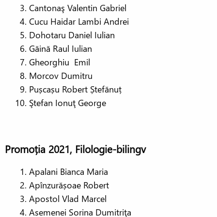
Cantonaş Valentin Gabriel
Cucu Haidar Lambi Andrei
Dohotaru Daniel Iulian
Găină Raul Iulian
Gheorghiu Emil
Morcov Dumitru
Pușcașu Robert Ștefănuț
Ştefan Ionuţ George
Promoția 2021, Filologie-bilingv
Apalani Bianca Maria
Apînzurășoae Robert
Apostol Vlad Marcel
Asemenei Sorina Dumitriţa