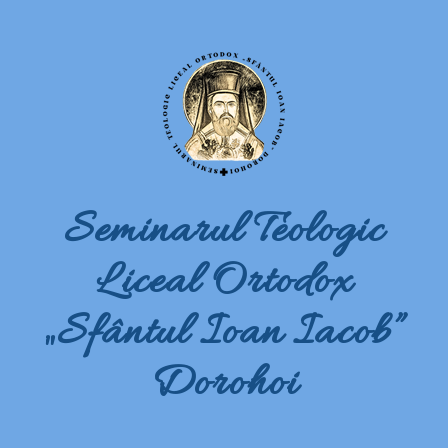
Seminarul Teologic
Liceal Ortodox
„Sfântul Ioan Iacob”
Dorohoi