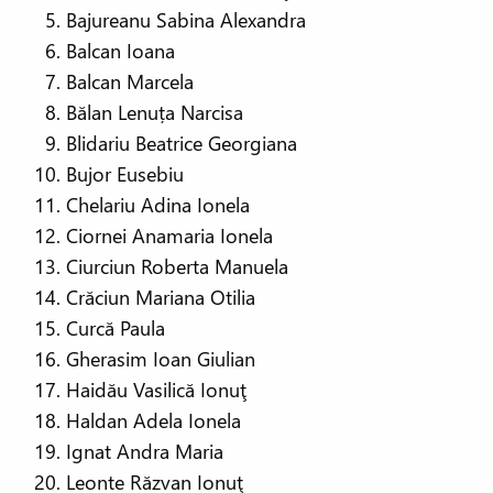
Bajureanu Sabina Alexandra
Balcan Ioana
Balcan Marcela
Bălan Lenuța Narcisa
Blidariu Beatrice Georgiana
Bujor Eusebiu
Chelariu Adina Ionela
Ciornei Anamaria Ionela
Ciurciun Roberta Manuela
Crăciun Mariana Otilia
Curcă Paula
Gherasim Ioan Giulian
Haidău Vasilică Ionuţ
Haldan Adela Ionela
Ignat Andra Maria
Leonte Răzvan Ionuţ