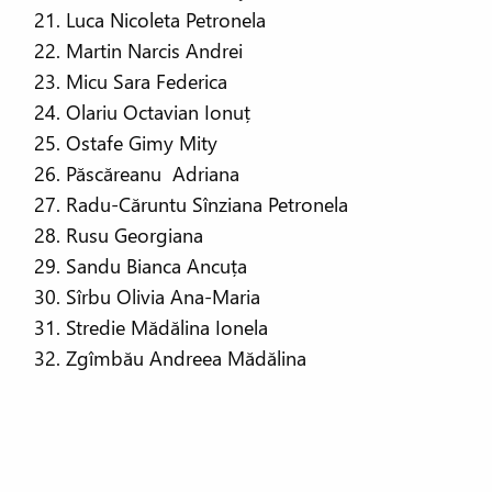
Luca Nicoleta Petronela
Martin Narcis Andrei
Micu Sara Federica
Olariu Octavian Ionuț
Ostafe Gimy Mity
Păscăreanu Adriana
Radu-Căruntu Sînziana Petronela
Rusu Georgiana
Sandu Bianca Ancuța
Sîrbu Olivia Ana-Maria
Stredie Mădălina Ionela
Zgîmbău Andreea Mădălina