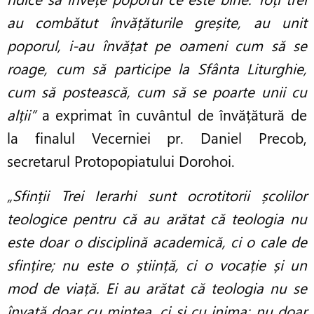
au combătut învățăturile greșite, au unit
poporul, i-au învățat pe oameni cum să se
roage, cum să participe la Sfânta Liturghie,
cum să postească, cum să se poarte unii cu
alții”
a exprimat în cuvântul de învățătură de
la finalul Vecerniei pr. Daniel Precob,
secretarul Protopopiatului Dorohoi.
„Sfinții Trei Ierarhi sunt ocrotitorii școlilor
teologice pentru că au arătat că teologia nu
este doar o disciplină academică, ci o cale de
sfințire; nu este o știință, ci o vocație și un
mod de viață.
Ei au arătat că teologia nu se
învață doar cu mintea, ci și cu inima; nu doar