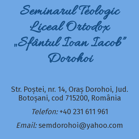
Seminarul Teologic
Liceal Ortodox
„Sfântul Ioan Iacob”
Dorohoi
Str. Poștei, nr. 14, Oraș Dorohoi, Jud.
Botoșani, cod 715200, România
Telefon:
+40 231 611 961
Email:
semdorohoi@yahoo.com