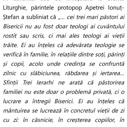
Liturghie, părintele protopop Apetrei Ionuț-
Ștefan a subliniat că
„... cei trei mari păstori ai
Bisericii nu au fost doar teologi ai cuvântului
rostit sau scris, ci mai ales teologi ai vieții
trăite. Ei au înțeles că adevărata teologie se
verifică în familie, în relațiile dintre soți, părinți
și copii, acolo unde credința se confruntă
zilnic cu slăbiciunea, răbdarea și iertarea...
Sfinții Trei Ierarhi ne arată că păstorirea
familiei nu este doar o problemă privată, ci o
lucrare a întregii Biserici. Ei au înțeles că
mântuirea se lucrează în concretul vieții de zi
cu zi: în căsnicie, în creșterea copiilor, în