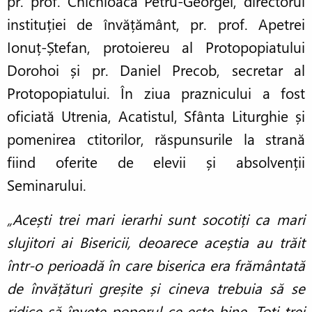
pr. prof. Chichioacă Petru-Georgel, directorul
instituției de învățământ, pr. prof.
Apetrei
Ionuț-Ștefan, protoiereu al Protopopiatului
Dorohoi și pr. Daniel Precob, secretar al
Protopopiatului. În ziua praznicului a fost
oficiată Utrenia, Acatistul, Sfânta Liturghie și
pomenirea ctitorilor, răspunsurile la strană
fiind oferite de elevii și absolvenții
Seminarului.
„Acești trei mari ierarhi sunt socotiți ca mari
slujitori ai Bisericii, deoarece aceștia au trăit
într-o perioadă în care biserica era frământată
de învățături greșite și cineva trebuia să se
ridice să învețe poporul ce este bine. Toți trei