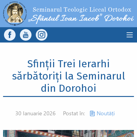
Sari la conținutul principal
Main
navigation
Sfinții Trei Ierarhi
sărbătoriți la Seminarul
din Dorohoi
30 Ianuarie 2026
Postat în:
Noutăți