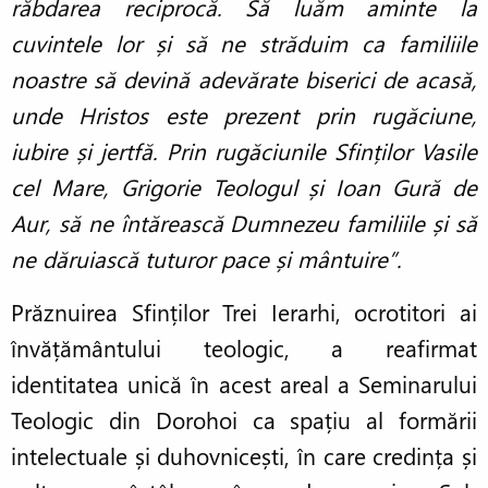
răbdarea reciprocă. Să luăm aminte la
cuvintele lor și să ne străduim ca familiile
noastre să devină adevărate biserici de acasă,
unde Hristos este prezent prin rugăciune,
iubire și jertfă. Prin rugăciunile Sfinților Vasile
cel Mare, Grigorie Teologul și Ioan Gură de
Aur, să ne întărească Dumnezeu familiile și să
ne dăruiască tuturor pace și mântuire”.
Prăznuirea Sfinților Trei Ierarhi, ocrotitori ai
învățământului teologic, a reafirmat
identitatea unică în acest areal a Seminarului
Teologic din Dorohoi ca spațiu al formării
intelectuale și duhovnicești, în care credința și