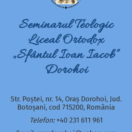
Seminarul Teologic
Liceal Ortodox
„Sfântul Ioan Iacob”
Dorohoi
Str. Poștei, nr. 14, Oraș Dorohoi, Jud.
Botoșani, cod 715200, România
Telefon:
+40 231 611 961