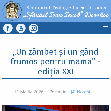
Sari la conținutul principal
Main
navigation
„Un zâmbet și un gând
frumos pentru mama” -
ediția XXI
11 Martie 2026
Postat în:
Noutăți