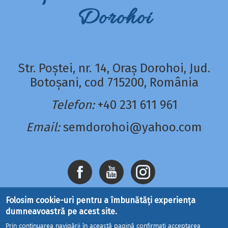
Dorohoi
Str. Poștei, nr. 14, Oraș Dorohoi, Jud.
Botoșani, cod 715200, România
Telefon:
+40 231 611 961
Email:
semdorohoi@yahoo.com
Folosim cookie-uri pentru a îmbunătăți experiența
dumneavoastră pe acest site.
Prin continuarea navigării în această pagină confirmați acceptarea