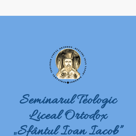
Seminarul Teologic
Liceal Ortodox
„Sfântul Ioan Iacob”