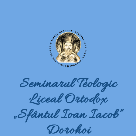
Seminarul Teologic
Liceal Ortodox
„Sfântul Ioan Iacob”
Dorohoi