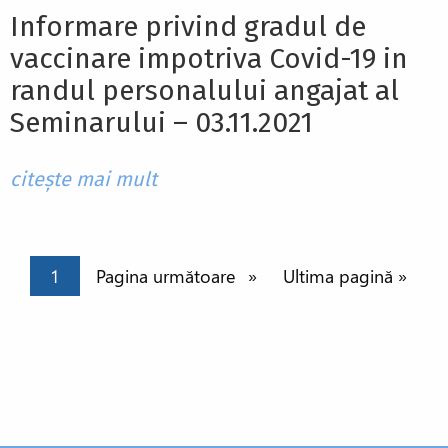
Informare privind gradul de
vaccinare impotriva Covid-19 in
randul personalului angajat al
Seminarului – 03.11.2021
citește mai mult
Paginație
Pagina curentă
1
Pagina următoare
Pagina următoare
Ultima pagină
Ultima pagină »