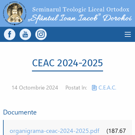
Sari la conținutul principal
Main
navigation
CEAC 2024-2025
14 Octombrie 2024
Postat în:
C.E.A.C.
Documente
organigrama-ceac-2024-2025.pdf
(187.67