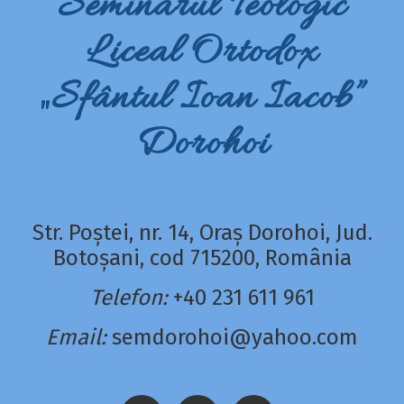
Seminarul Teologic
Liceal Ortodox
„Sfântul Ioan Iacob”
Dorohoi
Str. Poștei, nr. 14, Oraș Dorohoi, Jud.
Botoșani, cod 715200, România
Telefon:
+40 231 611 961
Email:
semdorohoi@yahoo.com